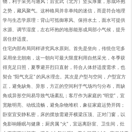
物，利于采光与通风；后玄武（北方）坚实厚重，形成环抱
之势，藏风聚气。这种格局并非单纯的迷信，而是符合地理
学与生态学原理：背山可抵御寒风、保持水土，面水可提供
水源、调节湿度，左右环抱的地形能形成局部小气候，提升
居住舒适度。
住宅内部布局同样讲究风水原则。首先是坐向，传统住宅多
采用坐北朝南，这一朝向可最大限度利用自然采光，冬季获
得充足日照，夏季避开烈日直射，符合人体舒适度需求，也
契合 “阳气充足” 的风水理念。其次是户型与空间，户型宜方
正，避免缺角、异形，方正的空间利于气场均匀分布，而缺
角或异形空间易导致气场紊乱；客厅作为家庭的 “明堂”，宜
宽敞明亮、动线流畅，避免杂物堆积，象征家庭运势开阔；
卧室宜安静私密，床的摆放需避开横梁压顶、正对门窗，以
免影响睡眠与健康；厨房属 “火”，宜远离卧室、卫生间，灶