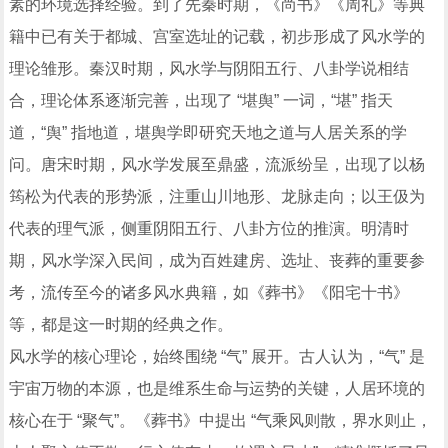
素的环境选择经验。到了先秦时期，《尚书》《周礼》等典
籍中已有关于都城、宫室选址的记载，初步形成了风水学的
理论雏形。秦汉时期，风水学与阴阳五行、八卦学说相结
合，理论体系逐渐完善，出现了 “堪舆” 一词，“堪” 指天
道，“舆” 指地道，堪舆学即研究天地之道与人居关系的学
问。唐宋时期，风水学发展至鼎盛，流派纷呈，出现了以杨
筠松为代表的形势派，注重山川地形、龙脉走向；以王伋为
代表的理气派，侧重阴阳五行、八卦方位的推演。明清时
期，风水学深入民间，成为百姓建房、选址、丧葬的重要参
考，流传至今的诸多风水典籍，如《葬书》《阳宅十书》
等，都是这一时期的经典之作。
风水学的核心理论，始终围绕 “气” 展开。古人认为，“气” 是
宇宙万物的本源，也是维系生命与运势的关键，人居环境的
核心在于 “聚气”。《葬书》中提出 “气乘风则散，界水则止，