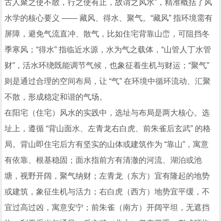
古人聚之使不散，行之使有止，故谓之风水”，精准概括了风
水学的核心要义 —— 藏风、得水、聚气。“藏风” 指环境需有
屏障，避免气流直冲、散气，比如住宅背靠山峦，可阻挡冬
季寒风；“得水” 指临近水源，水为气之载体，“山管人丁水管
财”，活水环绕既能调节气候，也象征着生机与财运；“聚气”
则是通过合理的空间布局，让 “气” 在环境中循环流动、汇聚
不散，形成稳定和谐的气场。
在阳宅（住宅）风水的实践中，选址与布局是两大核心。选
址上，遵循 “背山面水、左青龙右白虎、前朱雀后玄武” 的格
局。背山即住宅后方有坚实的山体或建筑作为 “靠山”，寓意
有依靠、根基稳固；面水指前方有清澈的河流、湖泊或池
塘，视野开阔，聚气纳财；左青龙（东方）宜有隆起的地势
或建筑，象征生机与活力；右白虎（西方）地势宜平缓，不
宜过高过凶，寓意安宁；前朱雀（南方）开阔平坦，无遮挡