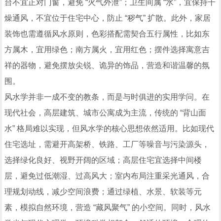
台不宜正对门窗，避免 “火气外泄”；卫生间属 “水”，宜保持干
燥通风，不宜位于住宅中心，防止 “秽气” 扩散。此外，家居
装饰也需遵循风水原则，色彩搭配需契合五行属性，比如东
方属木，宜用绿色；南方属火，宜用红色；摆件选择寓意吉
祥的器物，避免摆放尖锐、诡异的饰品，营造和谐温馨的氛
围。
风水学并非一成不变的教条，而是与时俱进的实用学问。在
现代社会，高层建筑、城市公寓成为主流，传统的 “背山面
水” 格局难以实现，但风水学的核心思想依然适用。比如现代
住宅选址，需避开高架桥、铁路、工厂等噪音与污染源头，
选择绿化良好、视野开阔的区域；高层住宅宜选择中间楼
层，避免过低潮湿、过高风大；室内布局注重采光通风，合
理规划动线，减少空间浪费；通过绿植、水景、软装等元
素，模拟自然环境，营造 “藏风聚气” 的小空间。同时，风水