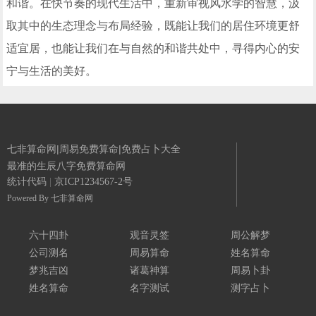
和谐。在快节奏的现代生活中，重新审视风水学的智慧，汲
取其中的生态理念与布局经验，既能让我们的居住环境更舒
适宜居，也能让我们在与自然的和谐共处中，寻得内心的安
宁与生活的美好。
七非算命网|周易免费算命|免费占卜大全
最准的生辰八字免费算命网
统计代码
|
京ICP1234567-2号
Powered By
七非算命网
六十四卦
观音灵签
周公解梦
公司测名
周易算命
姓名算命
梦兆吉凶
诸葛神算
周易卜卦
姓名算命
名字测试
测字占卜