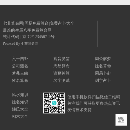
七非算命网|周易免费算命|免费占卜大全
最准的生辰八字免费算命网
统计代码
|
京ICP1234567-2号
Powered By
七非算命网
六十四卦
观音灵签
周公解梦
公司测名
周易算命
姓名算命
梦兆吉凶
诸葛神算
周易卜卦
姓名算命
名字测试
测字占卜
风水知识
使用手机软件扫描微信二维码
姓名知识
关注我们可获取更多热点资讯
姓氏大全
友情技术支持
相术大全