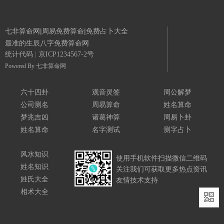
七非算命网|周易免费算命|免费占卜大全
最准的生辰八字免费算命网
统计代码
|
京ICP1234567-2号
Powered By
七非算命网
六十四卦
观音灵签
周公解梦
公司测名
周易算命
姓名算命
梦兆吉凶
诸葛神算
周易卜卦
姓名算命
名字测试
测字占卜
风水知识
使用手机软件扫描微信二维码
姓名知识
关注我们可获取更多热点资讯
姓氏大全
友情技术支持
相术大全