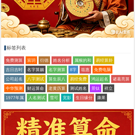
标签列表
免费测算
宸玥
衍德
姓名分析
属猴的和
易经算卦
吉日吉时
名字算姻
名字测算
8字
筱惠
免费电脑
公司起名
八字测试
算生辰八
易经免费
鸿运起名
诸葛亮算
中华预测
财运算命
老黄历算
测试姓名
景钛
祥立
1977年属
人名测试
雪可
宽影
生日缘分
康果