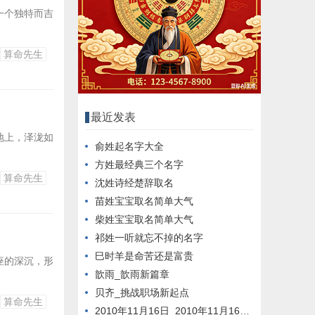
一个独特而吉
算命先生
最近发表
地上，泽泷如
俞姓起名字大全
方姓最经典三个名字
算命先生
沈姓诗经楚辞取名
苗姓宝宝取名简单大气
柴姓宝宝取名简单大气
祁姓一听就忘不掉的名字
巳时羊是命苦还是富贵
座的深沉，形
歆雨_歆雨新篇章
贝齐_挑战职场新起点
算命先生
2010年11月16日_2010年11月16日新闻回顾