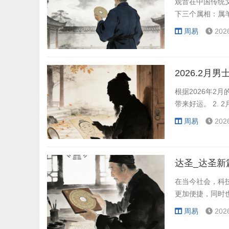
观音在中国传统
下三个属相：属
周易
202
2026.2月
根据2026年2
带来好运。 2.
周易
202
达圣_达圣新
在当今社会，科
更加便捷，同时
周易
202