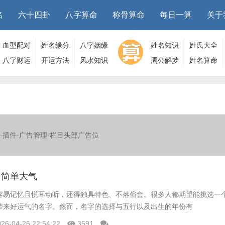
名
六十四卦
八字算命
称骨算命
每日一算
关于
血型配对
姓名缘分
八字姻缘
姓名知识
姓氏大全
八字财运
开运方法
风水知识
周公解梦
姓名算命
-插件-广告管理-栏目头部广告位
名简单大气
容易记忆且悦耳动听，还得独具特色、不落俗套。很多人都期望能挑选一
带来好运气的名字。然而，名字的选择与五行以及出生的年份有
026-04-26 22:54:22
3591