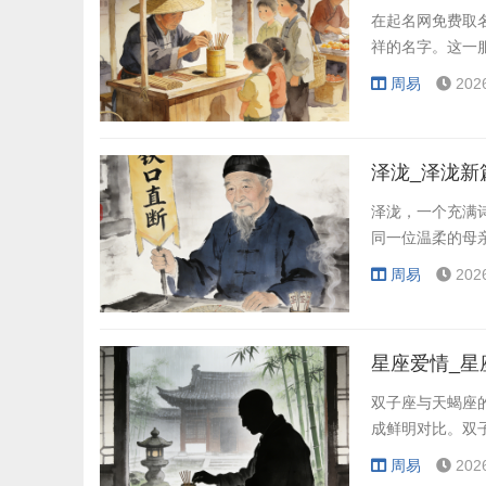
在起名网免费取
祥的名字。这一
周易
202
泽泷_泽泷新
泽泷，一个充满
同一位温柔的母
周易
202
星座爱情_星
双子座与天蝎座
成鲜明对比。双
周易
202