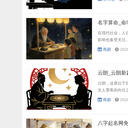
名字算命_命
在现代社会，人
影响也备受关注
周易
202
云朗_云朗新
云朗，这座位于
文人墨客的向往
周易
202
八字起名网免