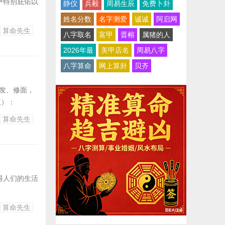
萨特别庇佑以
静仪
兵毅
周易生辰
免费卜卦
姓名分数
名字测爱
诚诚
阿启网
算命先生
八字取名
富甲
晋榕
属猪的人
2026年最
美甲店名
周易八字
八字算命
网上算卦
贝齐
理发、修面，
五）：
算命先生
得人们的生活
算命先生