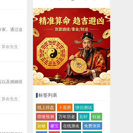
专家。通过这
算命先生
运以及婚姻状
标签列表
算命先生
线上排盘
卜居易
情侣测试
喷嚏预测
万年历老
彭轩
钰迪
如敏
馨宝
在线测名
免费测算