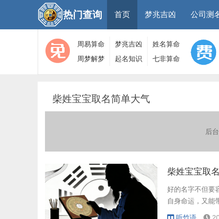
热门查询
首页
梦兆吉凶
公司测
周易算命
梦兆吉凶
姓名算命
周梦解梦
起名知识
七非算命
大全
算命
网
柴姓宝宝取名简单大气
后台
柴姓宝宝取
好的名字不但要
自身命运，又能
听竹语
2