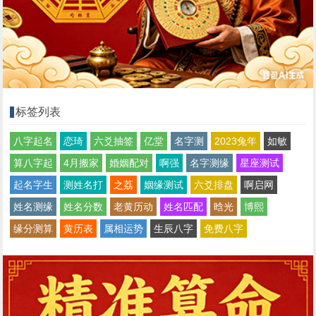
标签列表
八字起名
恋琦
六爻抽签
亿堂
名字测
2023兔年
如敏
算八字起
4月搬家
婚姻配对
啊强
名字测缘
星座测试
起名字生
测姓名打
之荔
姻缘测试
六爻排盘
啊启网
姓名测缘
姓名分数
老黄历动
姓名匹配
晗光
博熙
缘分测算
黄历表
属相运势
生辰八字
免费八字