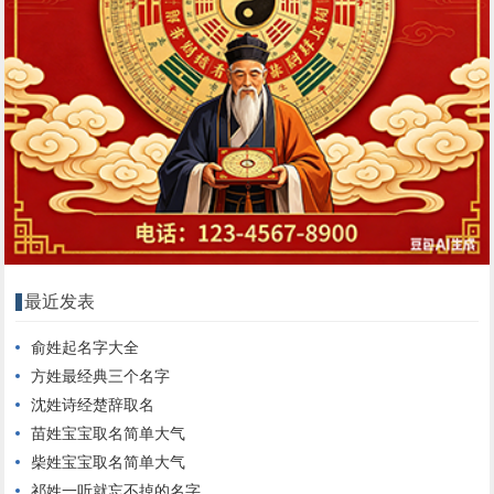
最近发表
俞姓起名字大全
方姓最经典三个名字
沈姓诗经楚辞取名
苗姓宝宝取名简单大气
柴姓宝宝取名简单大气
祁姓一听就忘不掉的名字