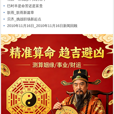
巳时羊是命苦还是富贵
歆雨_歆雨新篇章
贝齐_挑战职场新起点
2010年11月16日_2010年11月16日新闻回顾