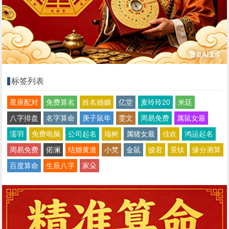
标签列表
星座配对
免费算名
姓名婚姻
亿堂
麦玲玲20
米廷
八字排盘
名字算命
庚子鼠年
雯文
周易免费
属鼠女最
濡羽
免费电脑
公司起名
瑞树
属猪女最
佳欢
鸿运起名
周易免费
偌澜
结婚黄道
小梵
金鼠
骏君
景钛
缘分测算
百度算命
生辰八字
家朵