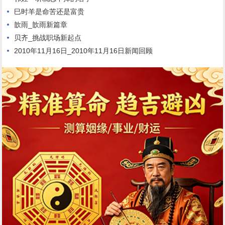
巳时羊是命苦还是富贵
歆雨_歆雨新篇章
贝齐_挑战职场新起点
2010年11月16日_2010年11月16日新闻回顾