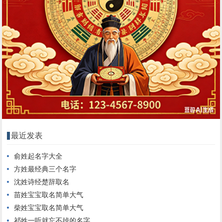
最近发表
俞姓起名字大全
方姓最经典三个名字
沈姓诗经楚辞取名
苗姓宝宝取名简单大气
柴姓宝宝取名简单大气
祁姓一听就忘不掉的名字