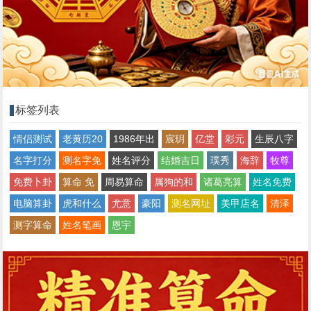
标签列表
情侣测试
老黄历20
1986年出
宸玥
亿堂
彩元
生辰八字
名字打分
测名字免
姓名评分
结婚吉日
璞秀
海辞
牧尊
免费卜卦
算命 免
周易算命
属狗的和
诸葛亮算
姓名免费
电脑算卦
虎和什么
尤意
豪阳
测名网址
美甲店名
清泽
测字算命
姓名笔画
恩宇