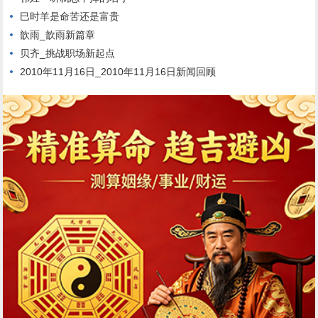
巳时羊是命苦还是富贵
歆雨_歆雨新篇章
贝齐_挑战职场新起点
2010年11月16日_2010年11月16日新闻回顾