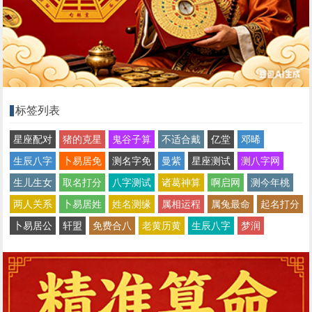
标签列表
星座配对
猪的克星
鬼谷子算
不适合戴
亿堂
邓晞
生辰八字
卜易居免
测名字免
曼紫
星座测试
测八字网
生儿生女
取名打分
八字测试
诸葛神算
啊启网
测今年桃
两人关系
卜易居姓
姓名测缘
属相运程
属兔最命
起名打分
卜易居公
轩盟
免费合八
老黄历黄
生辰八字
梦润