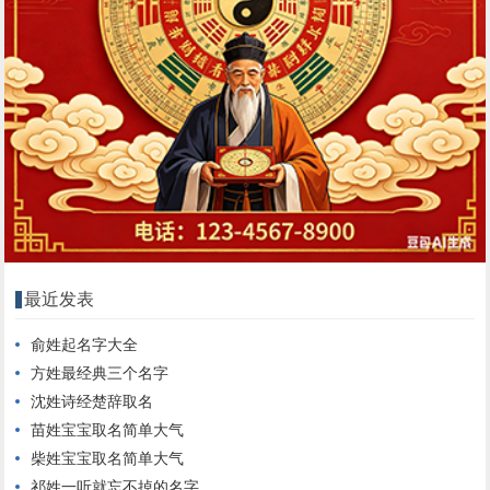
最近发表
俞姓起名字大全
方姓最经典三个名字
沈姓诗经楚辞取名
苗姓宝宝取名简单大气
柴姓宝宝取名简单大气
祁姓一听就忘不掉的名字