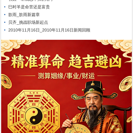
巳时羊是命苦还是富贵
歆雨_歆雨新篇章
贝齐_挑战职场新起点
2010年11月16日_2010年11月16日新闻回顾