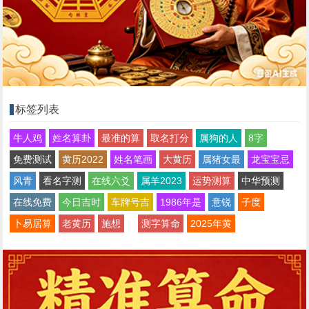
标签列表
牛人鸡
姓名算卦
最准的算
取名打分
属狗的人
8字
免费测试
黄历2022
姓名笔画
大黄历
属猪女最
龙宝宝忌
风青
看名字测
在线六爻
属羊2023
运势测算
中华预测
在线免费
今日吉时
车牌号吉
1986年是
意锐
子度
卜易居算
老黄历
施想
测字算命
2025年黄