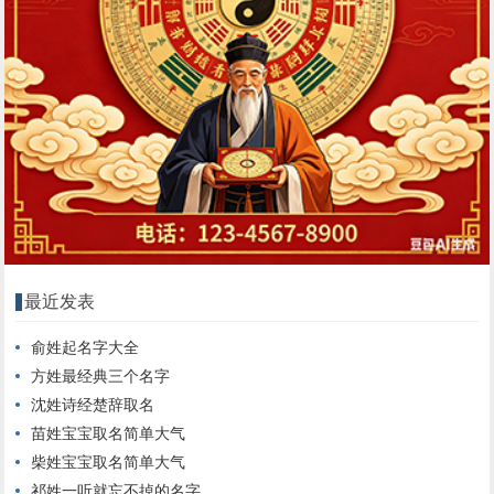
最近发表
俞姓起名字大全
方姓最经典三个名字
沈姓诗经楚辞取名
苗姓宝宝取名简单大气
柴姓宝宝取名简单大气
祁姓一听就忘不掉的名字