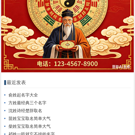
最近发表
俞姓起名字大全
方姓最经典三个名字
沈姓诗经楚辞取名
苗姓宝宝取名简单大气
柴姓宝宝取名简单大气
祁姓一听就忘不掉的名字