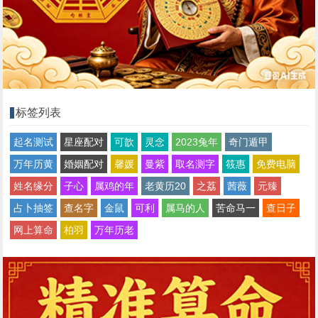
标签列表
起名测试
星座配对
可歆
灵念
2023兔年
奇门遁甲
万年历黄
婚姻配对
馨媛
曼紫
取名测字
筱惠
免费电脑
姓名缘分
子心
属鸡的年
老黄历20
之荔
茜薇
元臻
占卜抽签
查名字
金鼠
可利
属马的人
苦命马一
查日子
网上算命
柏羽
万年历老