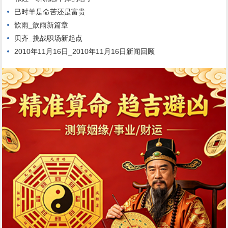
巳时羊是命苦还是富贵
歆雨_歆雨新篇章
贝齐_挑战职场新起点
2010年11月16日_2010年11月16日新闻回顾