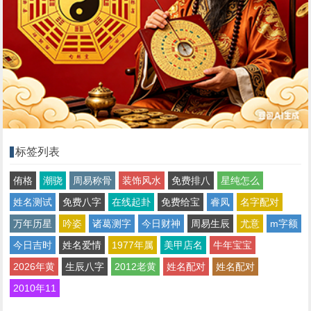
标签列表
侑格
潮骁
周易称骨
装饰风水
免费排八
星纯怎么
姓名测试
免费八字
在线起卦
免费给宝
睿凤
名字配对
万年历星
吟姿
诸葛测字
今日财神
周易生辰
尤意
m字额
今日吉时
姓名爱情
1977年属
美甲店名
牛年宝宝
2026年黄
生辰八字
2012老黄
姓名配对
姓名配对
2010年11