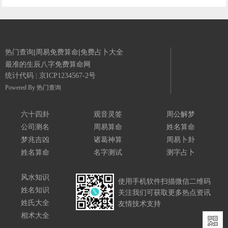
热门查询|周易免费算命|免费占卜大全
最准的生辰八字免费算命网
统计代码
|
京ICP1234567-2号
Powered By
热门查询
六十四卦
观音灵签
周公解梦
公司测名
周易算命
姓名算命
梦兆吉凶
诸葛神算
周易卜卦
姓名算命
名字测试
测字占卜
风水知识
使用手机软件扫描微信二维码
姓名知识
关注我们可获取更多热点资讯
姓氏大全
友情技术支持
相术大全