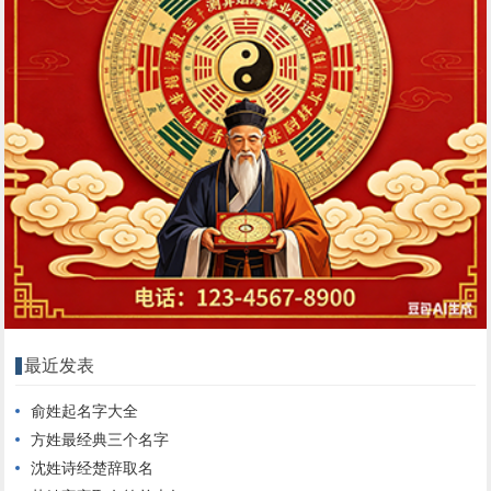
最近发表
俞姓起名字大全
方姓最经典三个名字
沈姓诗经楚辞取名