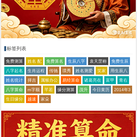
标签列表
免费测算
姓名 配
免费算名
生辰八字
袁天罡称
免费生辰
八字起名
生肖运程
传驰
璞秀
姓名测爱
笑家
用生辰八
姓名统计
择吉
属猴办公
易经算命
诸葛亮在
富甲
青右
八字算命
m字额
芊若
缘分测算
茂升
今日黄历
2014年3
生日缘分
越速
家朵