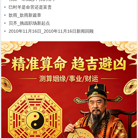
巳时羊是命苦还是富贵
歆雨_歆雨新篇章
贝齐_挑战职场新起点
2010年11月16日_2010年11月16日新闻回顾