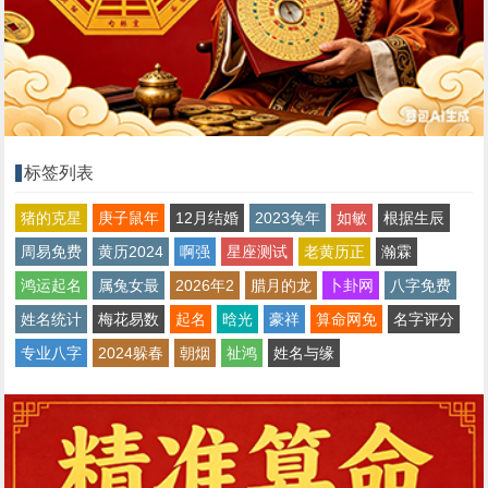
标签列表
猪的克星
庚子鼠年
12月结婚
2023兔年
如敏
根据生辰
周易免费
黄历2024
啊强
星座测试
老黄历正
瀚霖
鸿运起名
属兔女最
2026年2
腊月的龙
卜卦网
八字免费
姓名统计
梅花易数
起名
晗光
豪祥
算命网免
名字评分
专业八字
2024躲春
朝烟
祉鸿
姓名与缘