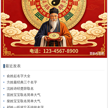
最近发表
俞姓起名字大全
方姓最经典三个名字
沈姓诗经楚辞取名
苗姓宝宝取名简单大气
柴姓宝宝取名简单大气
祁姓一听就忘不掉的名字