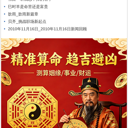
巳时羊是命苦还是富贵
歆雨_歆雨新篇章
贝齐_挑战职场新起点
2010年11月16日_2010年11月16日新闻回顾