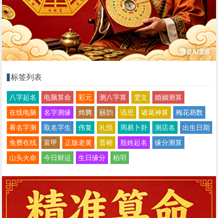
标签列表
八字起名
电脑算命
彩元
测八字算
雯文
婚姻测算
在线电脑
名字测缘
炜腾
丽韵
语思
诸葛神算
梅花易数
看名字测
取名字生
伟复
礼悦
周易卜卦
测店名
出生日期
免费在线
富甲
正版老黄
晋榕
殷姓起名
缘分测算
山头火命
今日财运
生日缘分
柏羽