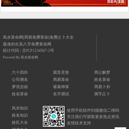
风水算命网|周易免费算命|免费占卜大全
最准的生辰八字免费算命网
统计代码
|
京ICP1234567-2号
Powered By
风水算命网
六十四卦
观音灵签
周公解梦
公司测名
周易算命
姓名算命
梦兆吉凶
诸葛神算
周易卜卦
姓名算命
名字测试
测字占卜
风水知识
使用手机软件扫描微信二维码
姓名知识
关注我们可获取更多热点资讯
姓氏大全
友情技术支持