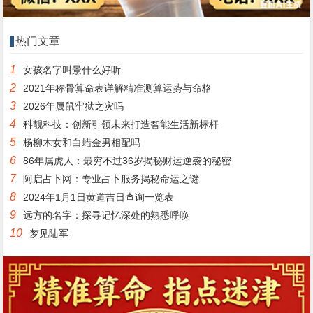
热门文章
1
女孩名字叫景什么好听
2
2021年称骨算命表详解精准测算运势与命格
3
2026年属鼠牢狱之灾吗
4
科靓科技：创新引领未来打造智能生活新标杆
5
杨柳木女和白蜡金男相配吗
6
86年属虎人：最穷不过36岁揭秘财运逆袭的秘密
7
阿启占卜网：专业占卜服务揭秘命运之谜
8
2024年1月1日黄道吉日查询一览表
9
远方的名字：探寻记忆深处的熟悉呼唤
10
梦见陆军