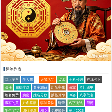
标签列表
网上测八
牛人鸡
天策名字
贞水
手机号码
在线占卜
浩伟
在线排盘
名字测命
起名字生
清宜
奇门遁甲
姓名免费
婉俞
姓名分数
抽签算命
吟姿
八字取名
搬家的黄
姓名算姻
李渊登位
诗蕾
名字测试
贝芮
牛年宝宝
四柱排盘
潮臣
免费缘分
黄历2025