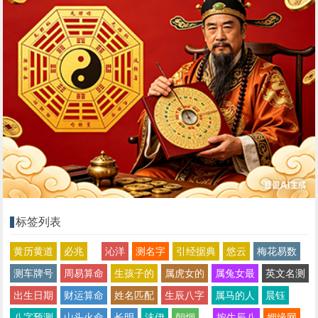
标签列表
黄历黄道
必兆
沁洋
测名字
引经据典
悠云
梅花易数
测车牌号
周易算命
生孩子的
属虎女的
属兔女最
英文名测
出生日期
财运算命
姓名匹配
生辰八字
属马的人
晨钰
八字预测
山头火命
长明
沫伊
朝烟
按生辰八
姻缘网