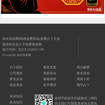
风水算命网|周易免费算命|免费占卜大全
最准的生辰八字免费算命网
统计代码
|
京ICP1234567-2号
Powered By
风水算命网
六十四卦
观音灵签
周公解梦
公司测名
周易算命
姓名算命
梦兆吉凶
诸葛神算
周易卜卦
姓名算命
名字测试
测字占卜
风水知识
使用手机软件扫描微信二维码
姓名知识
关注我们可获取更多热点资讯