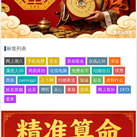
标签列表
网上测八
手机免费
灵念
算命取名
在线占卦
泽泷
属虎人20
周易算卦
在线电脑
免费名字
结婚吉日
璞秀
茜薇
cemingzi
占卜网
结婚黄道
瑞涵
起名
虎和什么
姓名算姻
达圣
博熙
吴心
康扉
居风
网上算卦
1973
栗希