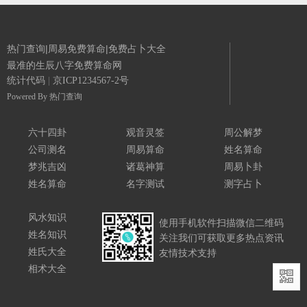
热门查询|周易免费算命|免费占卜大全
最准的生辰八字免费算命网
统计代码
|
京ICP1234567-2号
Powered By
热门查询
六十四卦
观音灵签
周公解梦
公司测名
周易算命
姓名算命
梦兆吉凶
诸葛神算
周易卜卦
姓名算命
名字测试
测字占卜
风水知识
使用手机软件扫描微信二维码
姓名知识
关注我们可获取更多热点资讯
姓氏大全
友情技术支持
相术大全