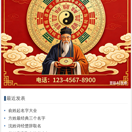
最近发表
俞姓起名字大全
方姓最经典三个名字
沈姓诗经楚辞取名