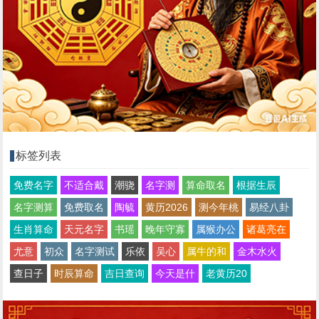
标签列表
免费名字
不适合戴
潮骁
名字测
算命取名
根据生辰
名字测算
免费取名
陶毓
黄历2026
测今年桃
易经八卦
生肖算命
天元名字
书瑶
晚年守寡
属猴办公
诸葛亮在
尤意
初众
名字测试
乐依
吴心
属牛的和
金木水火
查日子
时辰算命
吉日查询
今天是什
老黄历20