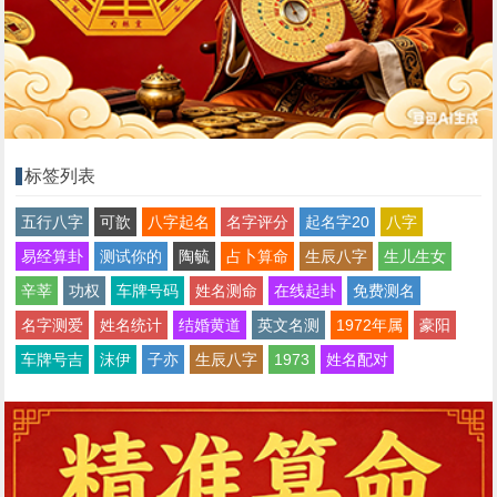
标签列表
五行八字
可歆
八字起名
名字评分
起名字20
八字
易经算卦
测试你的
陶毓
占卜算命
生辰八字
生儿生女
辛莘
功权
车牌号码
姓名测命
在线起卦
免费测名
名字测爱
姓名统计
结婚黄道
英文名测
1972年属
豪阳
车牌号吉
沫伊
子亦
生辰八字
1973
姓名配对