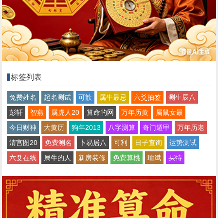
标签列表
免费姓名
起名测试
可歆
属牛最忌
六爻抽签
测生辰八
彭轩
智燕
属虎人20
算命的网
万年历黄
属鼠女最
今日财神
大黄历
狗年2013
八字测算
奇门遁甲
万年历老
清宫图20
免费测名
卜易居八
可利
日子查询
运势测试
六爻在线
属牛的人
新房装修
免费算桃
瑜斌
买特