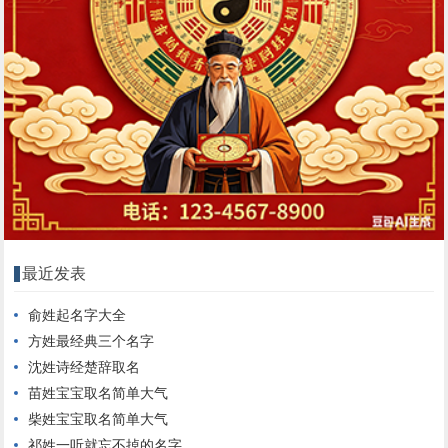
最近发表
俞姓起名字大全
方姓最经典三个名字
沈姓诗经楚辞取名
苗姓宝宝取名简单大气
柴姓宝宝取名简单大气
祁姓一听就忘不掉的名字