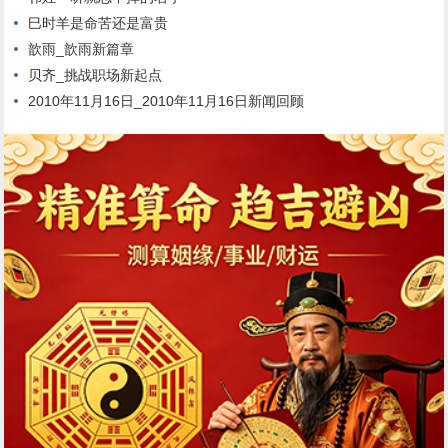
巳时羊是命苦还是富贵
歆雨_歆雨新篇章
贝齐_挑战职场新起点
2010年11月16日_2010年11月16日新闻回顾