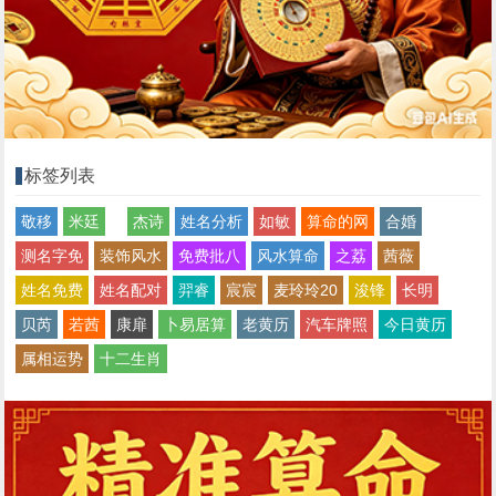
标签列表
敬移
米廷
杰诗
姓名分析
如敏
算命的网
合婚
测名字免
装饰风水
免费批八
风水算命
之荔
茜薇
姓名免费
姓名配对
羿睿
宸宸
麦玲玲20
浚锋
长明
贝芮
若茜
康扉
卜易居算
老黄历
汽车牌照
今日黄历
属相运势
十二生肖