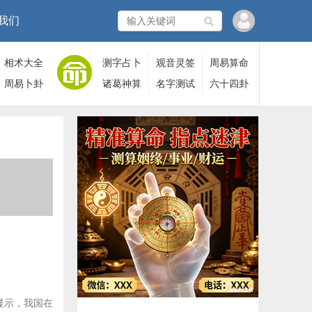
我们
相术大全
测字占卜
观音灵签
周易算命
周易卜卦
诸葛神算
名字测试
六十四卦
显示，我国在