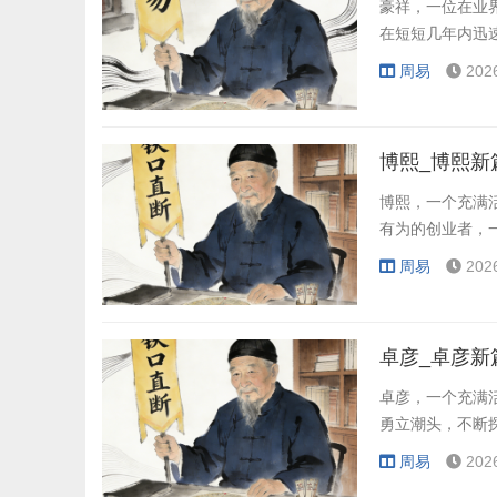
豪祥，一位在业
在短短几年内迅
周易
202
博熙_博熙新
博熙，一个充满
有为的创业者，
周易
202
卓彦_卓彦新
卓彦，一个充满
勇立潮头，不断
周易
202