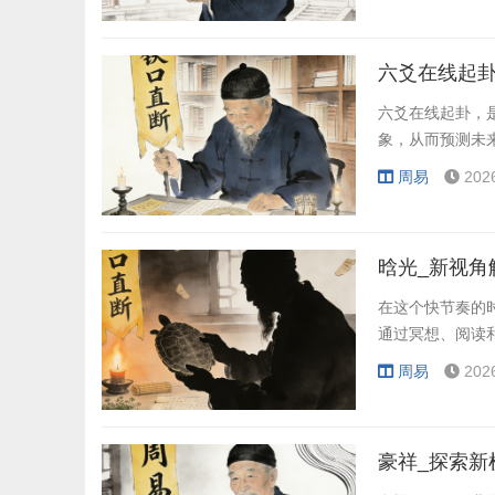
六爻在线起卦
六爻在线起卦，
象，从而预测未
周易
202
晗光_新视角
在这个快节奏的
通过冥想、阅读
周易
202
豪祥_探索新