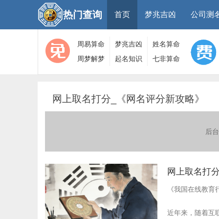
热门查询
首页
梦兆吉凶
公司测
周易算命
梦兆吉凶
姓名算命
周梦解梦
起名知识
七非算命
大全
算命
网
网上取名打分_《网名评分新攻略》
后台
网上取名打分
《我国在线教育
近年来，随着互