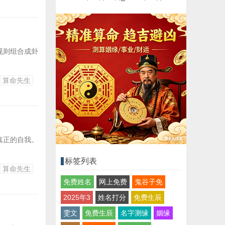
规则组合成卦
算命先生
真正的自我。
标签列表
算命先生
免费姓名
网上免费
鬼谷子免
2025年3
姓名打分
免费生辰
雯文
免费生辰
名字测缘
姻缘