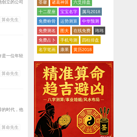
他创立的公司
荃馨
诸葛神算
六爻排盘
十二星座
宝宝名字
属马2018
算命先生
免费称骨
运势测算
中华预测
免费测名
图夫
在线免费
玮玮
免费占卜
手机号测
四柱排盘
名字笔画
康果
黄历2018
许是一位年轻
算命先生
异的时代，他
算命先生