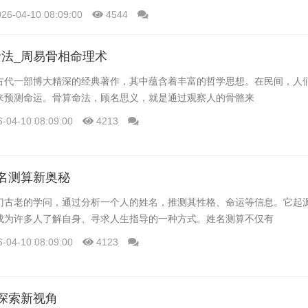
已突破4000亿元，预计未来几年将保持高速增长。从行业发展趋势来看，
026-04-10 08:09:00
4544
应用将进一步推动在线教育行业的变革。同时，政策支持、资本涌入等因
障。
法_周易骨相命理术
古代一部博大精深的经典著作，其中蕴含着丰富的哲学思想。在民间，人
来预测命运。骨算命法，顾名思义，就是通过观察人的骨骼来
6-04-10 08:09:00
4213
名测算新奥秘
门古老的学问，通过分析一个人的姓名，推测其性格、命运等信息。它起
成为许多人了解自身、寻求人生指导的一种方式。姓名测算不仅有
6-04-10 08:09:00
4123
探索新视角