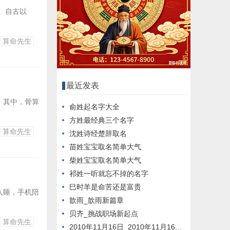
。自古以
算命先生
最近发表
。其中，骨算
俞姓起名字大全
方姓最经典三个名字
算命先生
沈姓诗经楚辞取名
苗姓宝宝取名简单大气
柴姓宝宝取名简单大气
祁姓一听就忘不掉的名字
巳时羊是命苦还是富贵
入睡，手机陪
歆雨_歆雨新篇章
贝齐_挑战职场新起点
算命先生
2010年11月16日_2010年11月16日新闻回顾