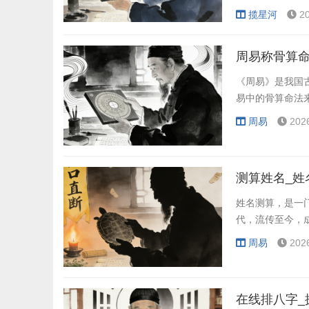
线教育市场规模
揽星河
2
大数据等技术的
发展提供有力保
周易称骨算命
《周易》是我国
易中的骨算命法
周易
202
测算姓名_姓
姓名测算，是一
代，流传至今，
周易
202
在线排八字_