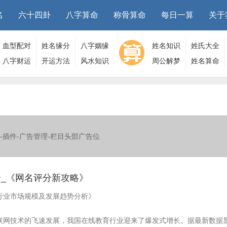
名
六十四卦
八字算命
称骨算命
每日一算
关于
血型配对
姓名缘分
八字姻缘
姓名知识
姓氏大全
八字财运
开运方法
风水知识
周公解梦
姓名算命
-插件-广告管理-栏目头部广告位
_《网名评分新攻略》
行业市场规模及发展趋势分析》
联网技术的飞速发展，我国在线教育行业迎来了爆发式增长。据最新数据