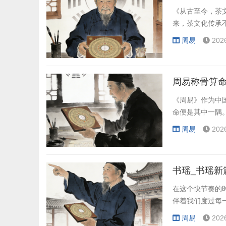
《从古至今，茶
来，茶文化传承
周易
202
周易称骨算命
《周易》作为中
命便是其中一隅
周易
202
书瑶_书瑶新
在这个快节奏的
伴着我们度过每
周易
202