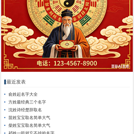
最近发表
俞姓起名字大全
方姓最经典三个名字
沈姓诗经楚辞取名
苗姓宝宝取名简单大气
柴姓宝宝取名简单大气
祁姓一听就忘不掉的名字