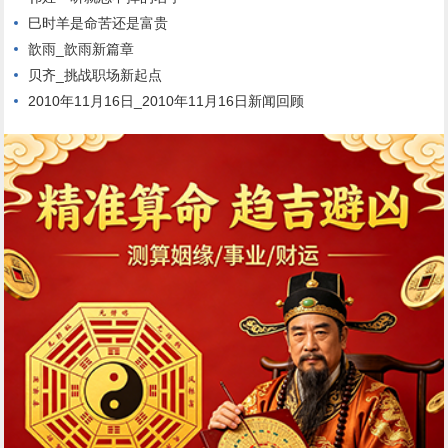
巳时羊是命苦还是富贵
歆雨_歆雨新篇章
贝齐_挑战职场新起点
2010年11月16日_2010年11月16日新闻回顾