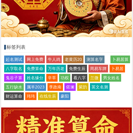
标签列表
起名测试
网上免费
牛人鸡
老黄历20
测算名字
卜易居算
八字取名
免费算命
万年历老
免费生辰
周易车牌
卜易居
鬼谷子算
姓名缘分
辛莘
功权
看八字
兰微
男女姓名
五行缺水
属羊2023
李政南
偌澜
紫韵
英文名测
财运算命
玮玮
在线生辰
豪阳